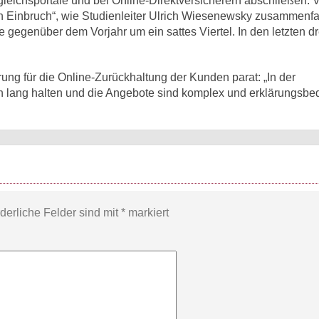
gleichsportale und bei Online-Direktversicherern abschließen. 
en Einbruch“, wie Studienleiter Ulrich Wiesenewsky zusammenfa
 gegenüber dem Vorjahr um ein sattes Viertel. In den letzten d
ung für die Online-Zurückhaltung der Kunden parat: „In der
lang halten und die Angebote sind komplex und erklärungsbedü
rderliche Felder sind mit
*
markiert