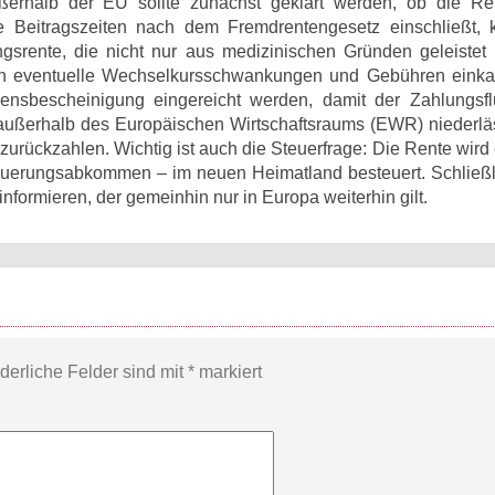
ßerhalb der EU sollte zunächst geklärt werden, ob die R
se Beitragszeiten nach dem Fremdrentengesetz einschließt,
gsrente, die nicht nur aus medizinischen Gründen geleistet 
 eventuelle Wechselkursschwankungen und Gebühren einkal
nsbescheinigung eingereicht werden, damit der Zahlungsfl
h außerhalb des Europäischen Wirtschaftsraums (EWR) niederlä
 zurückzahlen. Wichtig ist auch die Steuerfrage: Die Rente wir
uerungsabkommen – im neuen Heimatland besteuert. Schließli
formieren, der gemeinhin nur in Europa weiterhin gilt.
rderliche Felder sind mit
*
markiert