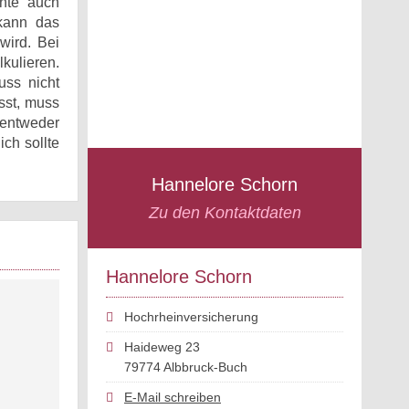
ente auch
 kann das
wird. Bei
kulieren.
uss nicht
sst, muss
d entweder
ch sollte
Hannelore Schorn
Zu den Kontaktdaten
Hannelore Schorn
Hochrheinversicherung
Haideweg 23
79774 Albbruck-Buch
E-Mail schreiben